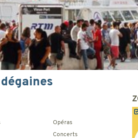
 dégaines
Z
s
Opéras
Concerts